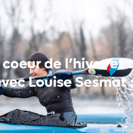
coeur de l’hiver et 
ec Louise Sesmat :
 de sites web
e vue