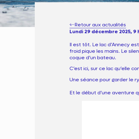
Nos sec
Retour aux actualités
Actuali
Lundi
29 décembre 2025, 9
Il est tôt. Le lac d’Annecy e
Recrutemen
froid pique les mains. Le sil
coque d’un bateau.
Contact
C’est ici, sur ce lac qu’elle 
Une séance pour garder le ry
Et le début d’une aventure q