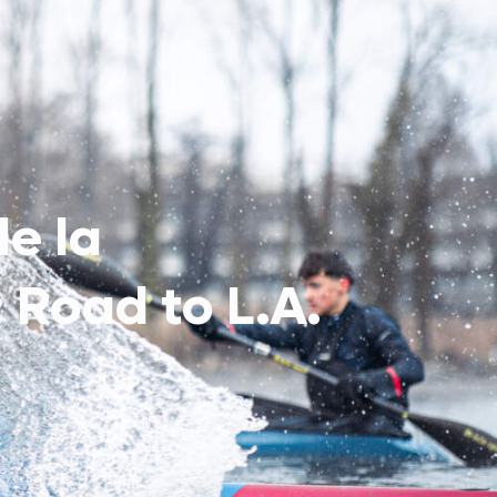
Retour
Menu
de la
 Road to L.A.