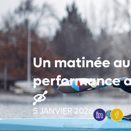
Accueil
Un matinée au 
Agence
performance av
Création
🛶
5 JANVIER 2026
Prises d