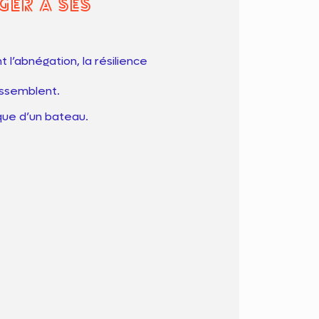
er à ses
 l’abnégation, la résilience
ressemblent.
que d’un bateau.
Siège social Haute-Savoie
8 avenue du Pré Closet
74940 ANNECY
04 20 98 39 72