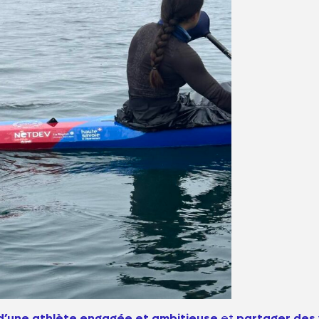
 d’une athlète engagée et ambitieuse
et
partager des