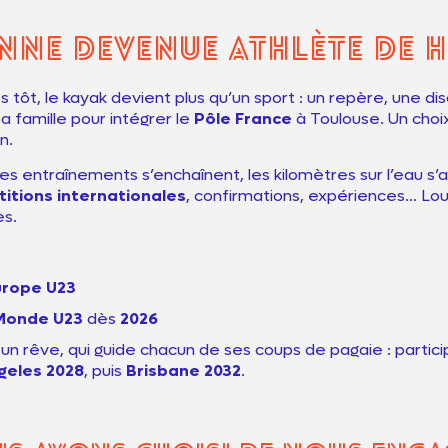
nne devenue athlète de h
s tôt, le kayak devient plus qu’un sport : un repère, une di
sa famille pour intégrer le
Pôle France
à Toulouse. Un choix
n.
es entraînements s’enchaînent, les kilomètres sur l’eau s’
itions internationales
, confirmations, expériences… Lo
es.
urope U23
Monde U23
dès
2026
t, un rêve, qui guide chacun de ses coups de pagaie : partic
geles 2028
, puis
Brisbane 2032
.